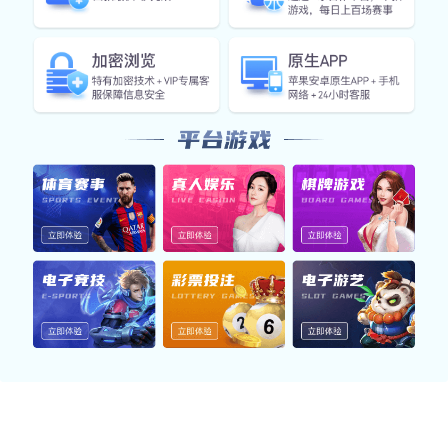
用户带来高效、流畅的体验。
体育App
聚合热门体育赛事，覆盖足球、篮球、电竞等领域，提供数
据查询、直播内容与资讯提醒，助您快速掌握赛场动向。