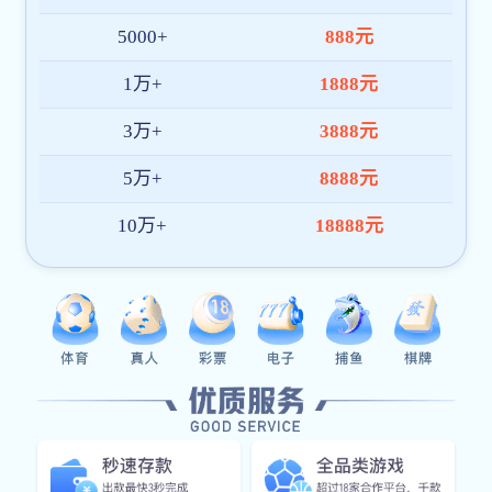
福克斯的上篮失误将被铭记为NBA历史上最尴尬的瞬间
之一
2026-08-03
12 次浏览