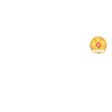
特朗普观看比赛影响尼克斯主场氛围场边观众竟然在打
瞌睡
2026-07-20
29 次浏览
米兰与克勒舍达成协议后引发法兰克福不满的背后故事
2026-07-19
32 次浏览