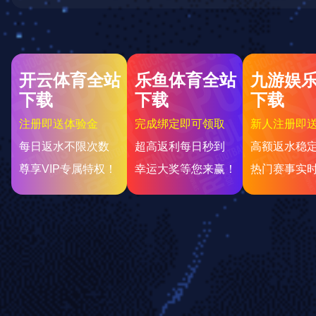
首页
体育动态
正
在近期的足球比赛中，迈阿
终以0:0结束比赛。整场比
已。本文将从比赛过程、双
1、比赛过程回
本场比赛开始后，迈阿密率
在进攻端承担起重任，不断
夏洛特在开局阶段显得稍微
尽管如此，双方都未能创造
随着时间推移，双方的体能
态使得比赛愈加紧张，然而却