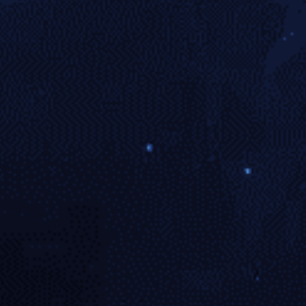
东契奇坚定信念谈争冠目标相信
你可能感兴趣的内容
穆里尼奥重返皇马在即葡萄牙媒
穆里尼奥重返皇马的消息引发了广泛关
2026-06-13
孔帕尼执教拜仁以来十名年轻球
自孔帕尼执教拜仁以来，球队在年轻球
2026-05-27
意甲前四争夺战科莫尤文有望晋
在意甲联赛的激烈竞争中，前四名的争