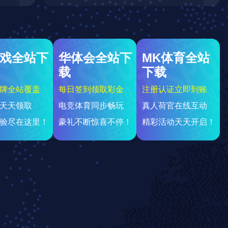
尽全力，却未能打破僵局，最
失了几次良机，让人遗憾不
详细分析和阐述。
线。苏亚雷斯作为球队核心，
未能转化为进球。
基础上，通过反击寻找机会。
经验来稳住阵脚。这种胶着状