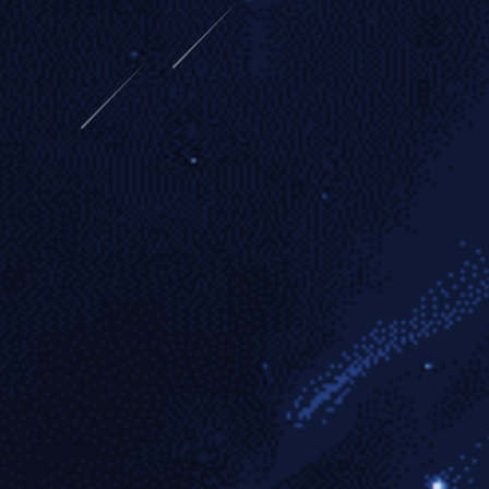
2、双方球队表
迈阿密球队在整体表现上较
力，多次好机会均被浪费，
相较之下，夏洛特虽然在控
采取了紧逼战术，有效地限
没有收获进球。
总体来看，两支球队都展现
了一场平淡无奇的互交白卷
3、关键时刻回
尽管整场比赛以平局告终，
门，他在禁区内接到队友传