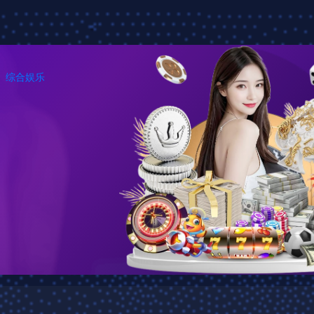
网首页入口
· 体育观
球迷专属的数字主场。
星空官网首页入口网页版
提供多
时比分与赛事推荐，让你随时随地畅享体育内容。
网页端入口
下载APP