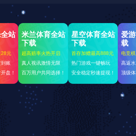
文
密与夏洛特的对决引发了球迷们的广泛关注。尽管双方在场上拼
赛中，苏亚雷斯多次制造威胁，险些攻破对方大门，而阿巴达则错
方表现、关键时刻和未来展望四个方面，对这场精彩的较量进行
顾
先进入状态，他们通过快速传递和积极跑动试图撕开夏洛特的防
寻找机会。他的一脚射门曾经让对方门将惊出一身冷汗，但始终
被动，但他们很快调整了战术，加强了中场控制。在稳固防守的
出实质性的得分机会，上半场结束前仅有少数几次威胁性进攻。
逐渐消耗，但竞争依旧激烈。迈阿密继续拼搏，而夏洛特则利用
仍然无法改变比分停留在0:0的事实。