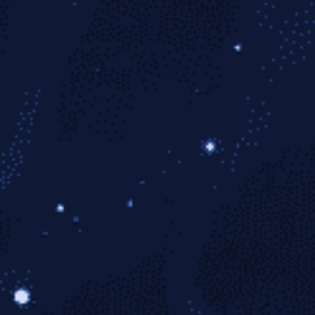
现分析
为积极主动，他们通过高位逼抢和快速反击给对手施加压力。不
这也是导致他们无法取得进球的重要原因。
球率上略处于劣势，但他们展现出来的防守韧劲值得称赞。在面
制了对方发挥。此外，在反击过程中也展现了一定的锋芒，只是
出了不错的竞技水平。然而，在关键时刻缺乏冷静与运气，使得
之局。这也让现场观众感到有些失望。
顾
但其中一些关键时刻依旧令人印象深刻。其中最引人注目的莫过
球后迅速起脚，可惜角度稍偏，被门柱挡出，让人捏了一把汗。