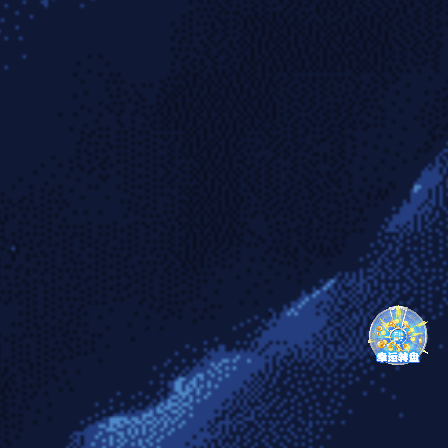
过，由于缺乏有效的终结能
对苏亚雷斯等攻击手时，他们
受制于把握机会的问题，同样
原本可能精彩纷呈的一战变成
于苏亚雷斯的一次近距离射