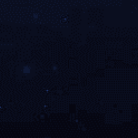
次
重点分析其中揭示的两次漏判情...
联系我们
快速导航
西省赣州市章贡区解放街道红旗
App下载
5号
关于我们
隐私政策
upport@avivalux.com
用户协议
网站地图