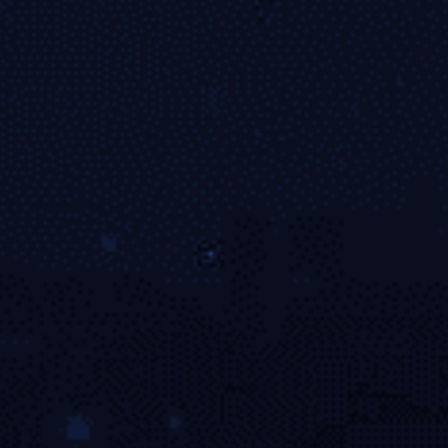
完
生活的重要平台。著名足球门将...
南
志着南京市青少年足球联赛男子...
化
村音乐会现场，体验了一场精彩纷...