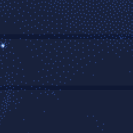
谈雷霆对决：加时绝杀展现精彩
2026-05-26 21:49
阅读 71 次