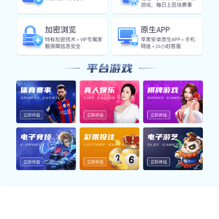
青训系统一步步发展起来的。很多人从小就在拜仁青训营接
受专业指导，在技战术能力上打下坚实基础。这些年少成名
的小将，不仅拥有超凡的个人才华，更具备良好的团队配合
意识。
随着进入一线队，他们面临着更高强度和更多挑战。但正是
在这样的压力之下，他们得以迅速成长。例如，有几位小将
在德甲联赛中的表现让人眼前一亮，不仅打破了年龄记录，
还成为了球队不可或缺的一部分。这样的成长轨迹充分证明
了拜仁青训体系和孔帕尼执教理念之间形成了良性互动。
同时，这些小将在场上的表现也逐渐赢得了媒体和球迷们的
认可。不少记者开始关注这些新人，将他们视作未来之星，
为拜仁带来了新的关注度。这种积极反馈进一步推动了他们
的发展，让这些年轻人在今后的比赛中更加自信。