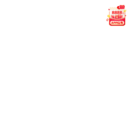
总结：
综上所述，自孔帕尼执教以来，他对年轻球员培养及使用所
做出的努力值得肯定。这十名迎来首秀的小将在短时间内展
现出的实力，无疑为俱乐部注入了新的生机。同时，这种勇
于尝试和创新的方法，也体现出时代发展的潮流，是传统豪
门必须顺应的发展方向。
总之，通过合理运用资源并结合自身特点，相信拜仁慕尼黑
能够继续走向辉煌。而那些刚刚崭露头角的小将们，则承载
着这份期待与荣耀，希望他们能在未来取得更大成绩，与俱
乐部共同书写新的篇章！
分享到：