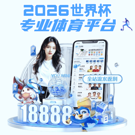
注册入口
星空官网首页入口
· 体育观
看更便捷
连接你的赛事视野，打造球迷专属的数字主场。
星空官网
首页入口网页版
提供多终端支持、高清视频、 实时比分与
赛事推荐，让你随时随地畅享体育内容。
网页端入口