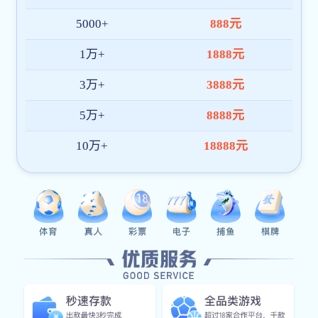
液，以保持球队的竞争力。因此，他在训练和比赛中给予年
轻球员充分的机会，让他们在高水平竞技中锻炼自己。
此外，孔帕尼还特别注重提升年轻球员的心理素质。他认
为，一名优秀的足球运动员不仅需要技术上的过硬，还要具
备良好的心理素质。通过定期与年轻球员进行交流与反馈，
孔帕尼帮助他们克服压力、树立信心，从而更好地适应一线
队的竞争环境。
最后，孔帕尼还倡导团队合作精神。他鼓励老将们主动帮助
年轻球员，使得整个球队形成一种相互支持、共同进步的氛
围。在这样的环境下，年轻球员能够快速融入球队，并在比
赛中发挥出自己的优势。
2、年轻球员成长轨迹
这十名迎来一线队首秀的年轻球员各具特色，他们都是通过