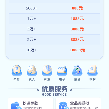
压环境中也会遭遇意外情况，这正是让人们感到兴奋和紧张
之处。
在本届欧冠决赛中，许多人都对此抱有强烈期待，但最终结
果却颠覆了普遍预期。这种情况并非首次出现，以往的历史
证明，任何一场比赛都有可能因为个别球员的失误或者战术
安排的不当而改变整个局势，让原本占优的一方遭遇失败。
正因如此，皮雷所提到“出乎意料”的结果，不仅反映了他对
比赛状态的不确定性认识，也提醒我们要以更加开放和包容
的心态来看待竞技体育。在足球这一瞬息万变的领域，每一
次哨声都有可能成为改变历史进程的重要时刻。
2、皮雷观点反映足球复杂性
作为曾经辉煌无比的职业球员，皮雷自然对足球比赛有着独
到见解。他对于本次欧冠决赛结果的不解，不仅源于个人情