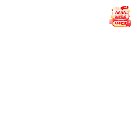
总结：
通过以上分析，可以看出，在这个关键时刻，“默森分析阿森
纳若胜富勒姆将稳夺冠军”的观点颇有道理。如果阿森纳能够
如愿拿下这场比赛，将进一步巩固其晋级决赛圈乃至争取最
终夺冠的重要性，同时也为其他竞争者施加巨大的心理压
力。
未来几周内，我们不仅期待看到两队之间精彩激烈的较量，
更希望此次竞逐能给所有喜爱足球的人带来无尽激情。不论
最终结果如何，只要各队能全情投入，我们便可享受这份属
于足球运动最原始且纯粹的魅力！
分享到：