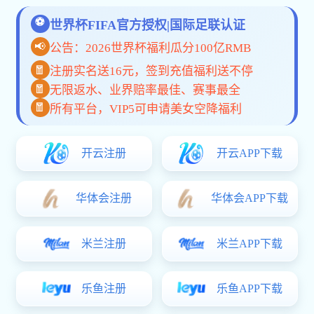
下载APP
默森分析阿森纳若胜富勒姆将稳夺冠军
曼城压力倍增
2026-06-10 13:33
阅读 59 次